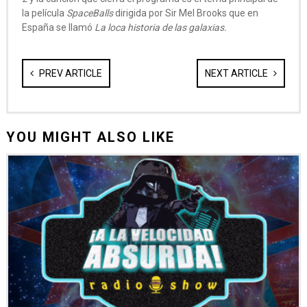
la película
SpaceBalls
dirigida por Sir Mel Brooks que en
España se llamó
La loca historia de las galaxias.
PREV ARTICLE
NEXT ARTICLE
YOU MIGHT ALSO LIKE