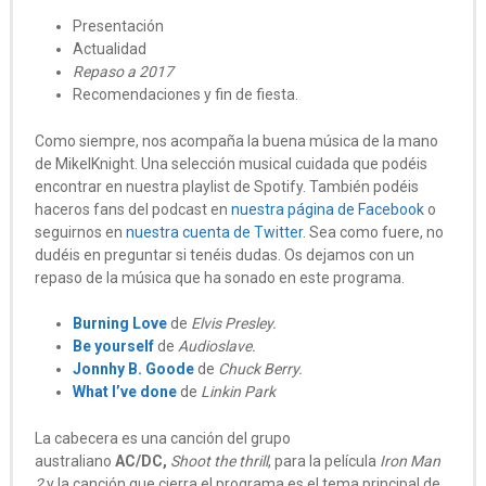
Presentación
Actualidad
Repaso a 2017
Recomendaciones y fin de fiesta.
Como siempre, nos acompaña la buena música de la mano
de MikelKnight. Una selección musical cuidada que podéis
encontrar en nuestra playlist de Spotify. También podéis
haceros fans del podcast en
nuestra página de Facebook
o
seguirnos en
nuestra cuenta de Twitter
. Sea como fuere, no
dudéis en preguntar si tenéis dudas. Os dejamos con un
repaso de la música que ha sonado en este programa.
Burning Love
de
Elvis Presley.
Be yourself
de
Audioslave.
Jonnhy B. Goode
de
Chuck Berry.
What I’ve done
de
Linkin Park
La cabecera es una canción del grupo
australiano
AC/DC,
Shoot the thrill
, para la película
Iron Man
2
y la canción que cierra el programa es el tema principal de