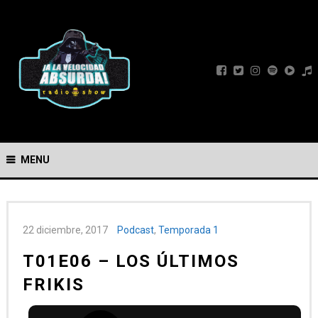
MENU
22 diciembre, 2017
Podcast
,
Temporada 1
T01E06 – LOS ÚLTIMOS
FRIKIS