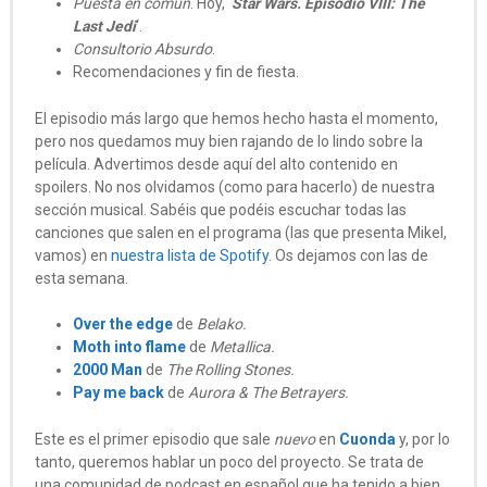
Puesta en común
. Hoy, ‘
Star Wars. Episodio VIII: The
Last Jedi
‘.
Consultorio
Absurdo
.
Recomendaciones y fin de fiesta.
El episodio más largo que hemos hecho hasta el momento,
pero nos quedamos muy bien rajando de lo lindo sobre la
película. Advertimos desde aquí del alto contenido en
spoilers. No nos olvidamos (como para hacerlo) de nuestra
sección musical. Sabéis que podéis escuchar todas las
canciones que salen en el programa (las que presenta Mikel,
vamos) en
nuestra lista de Spotify
. Os dejamos con las de
esta semana.
Over the edge
de
Belako.
Moth into flame
de
Metallica.
2000 Man
de
The Rolling Stones.
Pay me back
de
Aurora & The Betrayers.
Este es el primer episodio que sale
nuevo
en
Cuonda
y, por lo
tanto, queremos hablar un poco del proyecto. Se trata de
una comunidad de podcast en español que ha tenido a bien