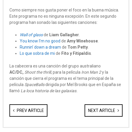
Como siempre nos gusta poner el foco en la buena música.
Este programa no es ninguna excepción. En este segundo
programa han sonado las siguientes canciones:
Wall of glass
de
Liam Gallagher
.
You know I’m no good
de
Amy Winehouse
.
Runnin’ down a dream
de
Tom Petty
.
Lo que sobra de mi
de
Fito y Fitipaldis
.
La cabecera es una canción del grupo australiano
AC/DC,
Shoot the thrill
, para la película
Iron Man 2
y la
canción que cierra el programa es el tema principal de la
película
SpaceBalls
dirigida por Mel Brooks que en España se
llamó
La loca historia de las galaxias.
PREV ARTICLE
NEXT ARTICLE