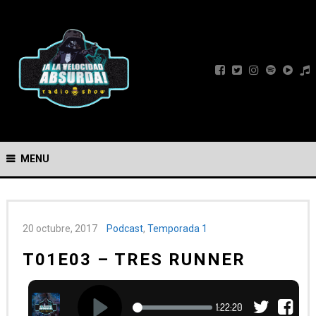
MENU
20 octubre, 2017
Podcast
,
Temporada 1
T01E03 – TRES RUNNER